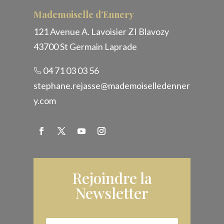
Mademoiselle d’Ennery
121 Avenue A. Lavoisier ZI Blavozy
43700 St Germain Laprade
04 71 03 03 56
stephane.rejasse@mademoiselledenner
y.com
Rejoindre la
Newsletter