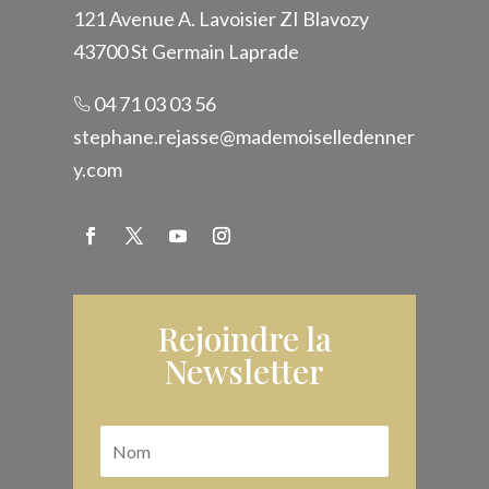
121 Avenue A. Lavoisier ZI Blavozy
43700 St Germain Laprade
04 71 03 03 56
stephane.rejasse@mademoiselledenner
y.com
Rejoindre la
Newsletter