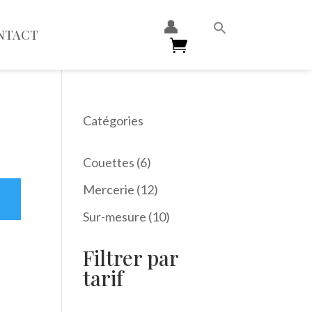
👤
NTACT
Catégories
6
Couettes
6
produits
12
Mercerie
12
produits
10
Sur-mesure
10
produits
Filtrer par
tarif