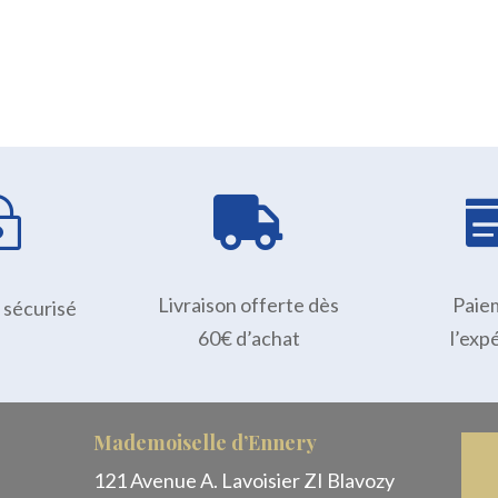
~

Livraison offerte dès
Paie
 sécurisé
60€ d’achat
l’exp
Mademoiselle d’Ennery
121 Avenue A. Lavoisier ZI Blavozy