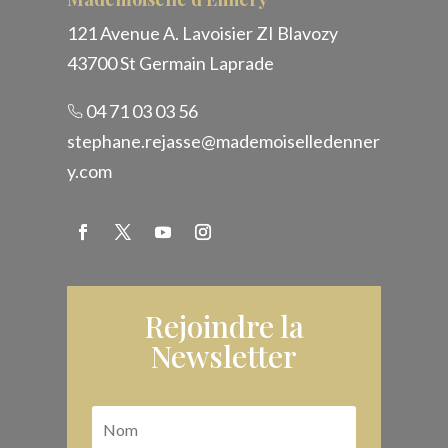
121 Avenue A. Lavoisier ZI Blavozy
43700 St Germain Laprade
04 71 03 03 56
stephane.rejasse@mademoiselledenner
y.com
Rejoindre la
Newsletter