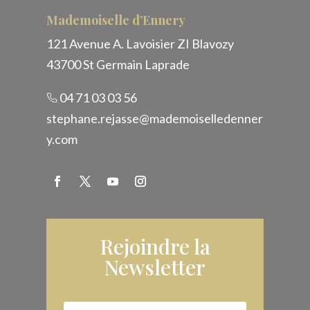
Mademoiselle d’Ennery
121 Avenue A. Lavoisier ZI Blavozy
43700 St Germain Laprade
04 71 03 03 56
stephane.rejasse@mademoiselledenner
y.com
Rejoindre la
Newsletter