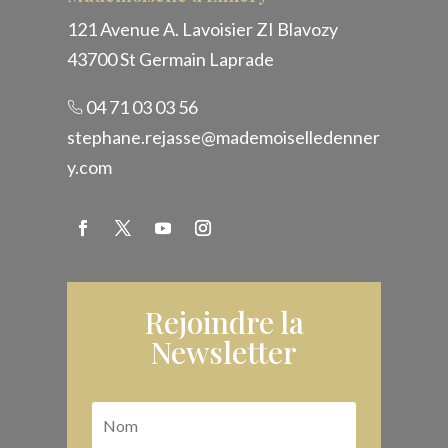
121 Avenue A. Lavoisier ZI Blavozy
43700 St Germain Laprade
04 71 03 03 56
stephane.rejasse@mademoiselledenner
y.com
Rejoindre la
Newsletter