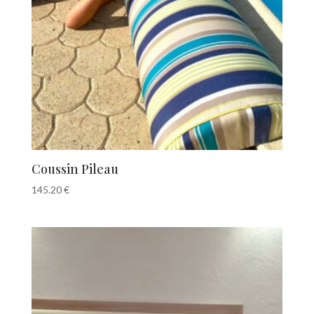
Coussin Pileau
145.20
€