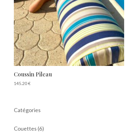
Coussin Pileau
145.20
€
Catégories
6
Couettes
6
produits