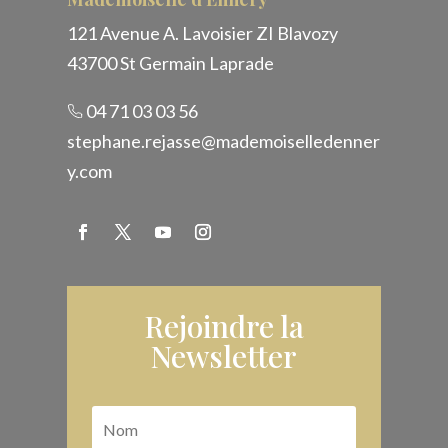
121 Avenue A. Lavoisier ZI Blavozy
43700 St Germain Laprade
04 71 03 03 56
stephane.rejasse@mademoiselledenner
y.com
Rejoindre la
Newsletter